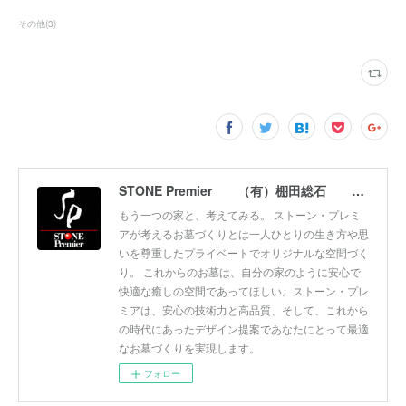
その他
(
3
)
STONE Premier （有）棚田総石 ストーンプレミア
もう一つの家と、考えてみる。 ストーン・プレミ
アが考えるお墓づくりとは一人ひとりの生き方や思
いを尊重したプライベートでオリジナルな空間づく
り。 これからのお墓は、自分の家のように安心で
快適な癒しの空間であってほしい。ストーン・プレ
ミアは、安心の技術力と高品質、そして、これから
の時代にあったデザイン提案であなたにとって最適
なお墓づくりを実現します。
フォロー