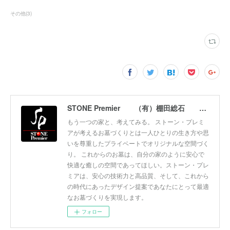
その他
(
3
)
STONE Premier （有）棚田総石 ストーンプレミア
もう一つの家と、考えてみる。 ストーン・プレミ
アが考えるお墓づくりとは一人ひとりの生き方や思
いを尊重したプライベートでオリジナルな空間づく
り。 これからのお墓は、自分の家のように安心で
快適な癒しの空間であってほしい。ストーン・プレ
ミアは、安心の技術力と高品質、そして、これから
の時代にあったデザイン提案であなたにとって最適
なお墓づくりを実現します。
フォロー