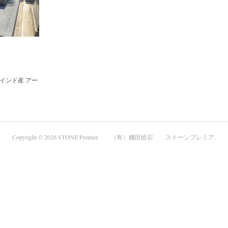
 インド産 アー
Copyright ©
2026
STONE Premier （有）棚田総石 ストーンプレミア
.